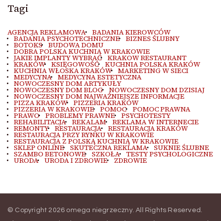
Tagi
AGENCJA REKLAMOWA
BADANIA KIEROWCÓW
BADANIA PSYCHOTECHNICZNE
BIZNES ŚLUBNY
BOTOKS
BUDOWA DOMU
DOBRA POLSKA KUCHNIA W KRAKOWIE
JAKIE IMPLANTY WYBRAĆ
KRAKOW RESTAURANT
KRAKÓW
KSIĘGOWOŚĆ
KUCHNIA POLSKA KRAKÓW
KUCHNIA WŁOSKA KRAKÓW
MARKETING W SIECI
MEDYCYNA
MEDYCYNA ESTETYCZNA
NOWOCZESNY DOM ARTYKUŁY
NOWOCZESNY DOM BLOG
NOWOCZESNY DOM DZISIAJ
NOWOCZESNY DOM NAJWAŻNIEJSZE INFORMACJE
PIZZA KRAKÓW
PIZZERIA KRAKÓW
PIZZERIA W KRAKOWIE
POMOC
POMOC PRAWNA
PRAWO
PROBLEMY PRAWNE
PSYCHOTESTY
REHABILITACJA
REKALAM
REKLAMA W INTERNECIE
REMONTY
RESTAURACJA
RESTAURACJA KRAKÓW
RESTAURACJA PRZY RYNKU W KRAKOWIE
RESTAURACJA Z POLSKĄ KUCHNIĄ W KRAKOWIE
SKLEP ONLINE
SKUTECZNA REKLAMA
SUKNIE ŚLUBNE
SZAMBO BETONOWE
SZKOŁA
TESTY PSYCHOLOGICZNE
URODA
URODA I ZDROWIE
ZDROWIE
© Copyright 2026
omega niegrzeczny
. All Rights Reserved.