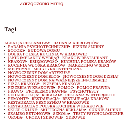
Zarządzania Firmą.
Tagi
AGENCJA REKLAMOWA
BADANIA KIEROWCÓW
BADANIA PSYCHOTECHNICZNE
BIZNES ŚLUBNY
BOTOKS
BUDOWA DOMU
DOBRA POLSKA KUCHNIA W KRAKOWIE
JAKIE IMPLANTY WYBRAĆ
KRAKOW RESTAURANT
KRAKÓW
KSIĘGOWOŚĆ
KUCHNIA POLSKA KRAKÓW
KUCHNIA WŁOSKA KRAKÓW
MARKETING W SIECI
MEDYCYNA
MEDYCYNA ESTETYCZNA
NOWOCZESNY DOM ARTYKUŁY
NOWOCZESNY DOM BLOG
NOWOCZESNY DOM DZISIAJ
NOWOCZESNY DOM NAJWAŻNIEJSZE INFORMACJE
PIZZA KRAKÓW
PIZZERIA KRAKÓW
PIZZERIA W KRAKOWIE
POMOC
POMOC PRAWNA
PRAWO
PROBLEMY PRAWNE
PSYCHOTESTY
REHABILITACJA
REKALAM
REKLAMA W INTERNECIE
REMONTY
RESTAURACJA
RESTAURACJA KRAKÓW
RESTAURACJA PRZY RYNKU W KRAKOWIE
RESTAURACJA Z POLSKĄ KUCHNIĄ W KRAKOWIE
SKLEP ONLINE
SKUTECZNA REKLAMA
SUKNIE ŚLUBNE
SZAMBO BETONOWE
SZKOŁA
TESTY PSYCHOLOGICZNE
URODA
URODA I ZDROWIE
ZDROWIE