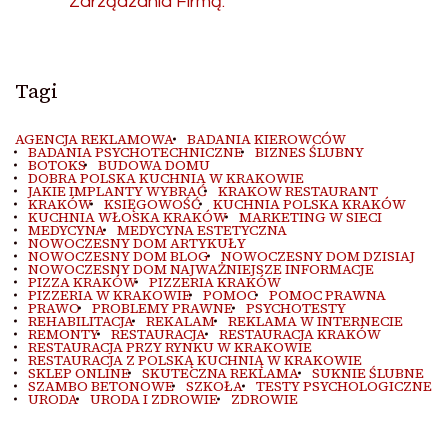
Zarządzania Firmą.
Tagi
AGENCJA REKLAMOWA
BADANIA KIEROWCÓW
BADANIA PSYCHOTECHNICZNE
BIZNES ŚLUBNY
BOTOKS
BUDOWA DOMU
DOBRA POLSKA KUCHNIA W KRAKOWIE
JAKIE IMPLANTY WYBRAĆ
KRAKOW RESTAURANT
KRAKÓW
KSIĘGOWOŚĆ
KUCHNIA POLSKA KRAKÓW
KUCHNIA WŁOSKA KRAKÓW
MARKETING W SIECI
MEDYCYNA
MEDYCYNA ESTETYCZNA
NOWOCZESNY DOM ARTYKUŁY
NOWOCZESNY DOM BLOG
NOWOCZESNY DOM DZISIAJ
NOWOCZESNY DOM NAJWAŻNIEJSZE INFORMACJE
PIZZA KRAKÓW
PIZZERIA KRAKÓW
PIZZERIA W KRAKOWIE
POMOC
POMOC PRAWNA
PRAWO
PROBLEMY PRAWNE
PSYCHOTESTY
REHABILITACJA
REKALAM
REKLAMA W INTERNECIE
REMONTY
RESTAURACJA
RESTAURACJA KRAKÓW
RESTAURACJA PRZY RYNKU W KRAKOWIE
RESTAURACJA Z POLSKĄ KUCHNIĄ W KRAKOWIE
SKLEP ONLINE
SKUTECZNA REKLAMA
SUKNIE ŚLUBNE
SZAMBO BETONOWE
SZKOŁA
TESTY PSYCHOLOGICZNE
URODA
URODA I ZDROWIE
ZDROWIE