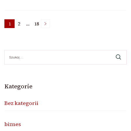
Nawigacja
1
2
…
18
Page
Page
Page
po
Szukaj:
wpisach
Kategorie
Bez kategorii
biznes