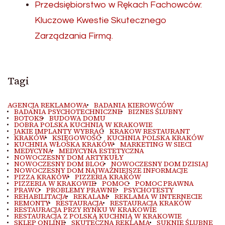
Przedsiębiorstwo w Rękach Fachowców:
Kluczowe Kwestie Skutecznego
Zarządzania Firmą.
Tagi
AGENCJA REKLAMOWA
BADANIA KIEROWCÓW
BADANIA PSYCHOTECHNICZNE
BIZNES ŚLUBNY
BOTOKS
BUDOWA DOMU
DOBRA POLSKA KUCHNIA W KRAKOWIE
JAKIE IMPLANTY WYBRAĆ
KRAKOW RESTAURANT
KRAKÓW
KSIĘGOWOŚĆ
KUCHNIA POLSKA KRAKÓW
KUCHNIA WŁOSKA KRAKÓW
MARKETING W SIECI
MEDYCYNA
MEDYCYNA ESTETYCZNA
NOWOCZESNY DOM ARTYKUŁY
NOWOCZESNY DOM BLOG
NOWOCZESNY DOM DZISIAJ
NOWOCZESNY DOM NAJWAŻNIEJSZE INFORMACJE
PIZZA KRAKÓW
PIZZERIA KRAKÓW
PIZZERIA W KRAKOWIE
POMOC
POMOC PRAWNA
PRAWO
PROBLEMY PRAWNE
PSYCHOTESTY
REHABILITACJA
REKALAM
REKLAMA W INTERNECIE
REMONTY
RESTAURACJA
RESTAURACJA KRAKÓW
RESTAURACJA PRZY RYNKU W KRAKOWIE
RESTAURACJA Z POLSKĄ KUCHNIĄ W KRAKOWIE
SKLEP ONLINE
SKUTECZNA REKLAMA
SUKNIE ŚLUBNE