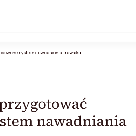
asowane system nawadniania trawnika
 przygotować
stem nawadniania