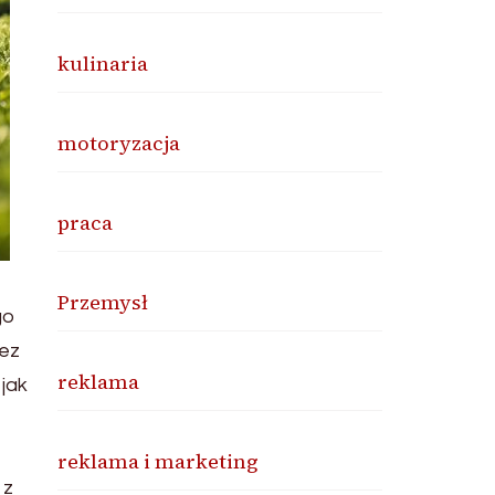
kulinaria
motoryzacja
praca
Przemysł
go
bez
reklama
 jak
reklama i marketing
 z