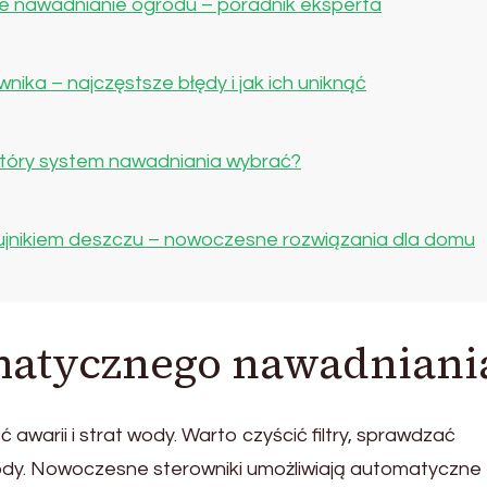
 nawadnianie ogrodu – poradnik eksperta
ika – najczęstsze błędy i jak ich uniknąć
 który system nawadniania wybrać?
ujnikiem deszczu – nowoczesne rozwiązania dla domu
matycznego nawadniani
warii i strat wody. Warto czyścić filtry, sprawdzać
dy. Nowoczesne sterowniki umożliwiają automatyczne