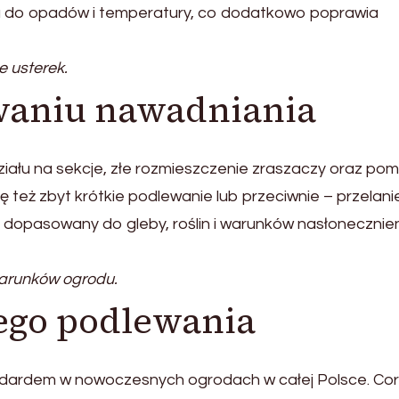
do opadów i temperatury, co dodatkowo poprawia
e usterek.
waniu nawadniania
iału na sekcje, złe rozmieszczenie zraszaczy oraz pomi
ę też zbyt krótkie podlewanie lub przeciwnie – przelani
 dopasowany do gleby, roślin i warunków nasłonecznien
arunków ogrodu.
nego podlewania
ndardem w nowoczesnych ogrodach w całej Polsce. Co