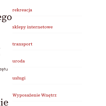
rekreacja
ego
sklepy internetowe
transport
,
a
uroda
zętu
usługi
Wyposażenie Wnętrz
ie