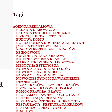
Tagi
AGENCJA REKLAMOWA
BADANIA KIEROWCÓW
BADANIA PSYCHOTECHNICZNE
BIZNES ŚLUBNY
BOTOKS
BUDOWA DOMU
DOBRA POLSKA KUCHNIA W KRAKOWIE
JAKIE IMPLANTY WYBRAĆ
KRAKOW RESTAURANT
KRAKÓW
KSIĘGOWOŚĆ
KUCHNIA POLSKA KRAKÓW
KUCHNIA WŁOSKA KRAKÓW
MARKETING W SIECI
MEDYCYNA
MEDYCYNA ESTETYCZNA
NOWOCZESNY DOM ARTYKUŁY
NOWOCZESNY DOM BLOG
NOWOCZESNY DOM DZISIAJ
NOWOCZESNY DOM NAJWAŻNIEJSZE
a
INFORMACJE
PIZZA KRAKÓW
PIZZERIA KRAKÓW
PIZZERIA W KRAKOWIE
POMOC
POMOC PRAWNA
PRAWO
PROBLEMY PRAWNE
PSYCHOTESTY
REHABILITACJA
REKALAM
REKLAMA W INTERNECIE
REMONTY
RESTAURACJA
RESTAURACJA KRAKÓW
RESTAURACJA PRZY RYNKU W
KRAKOWIE