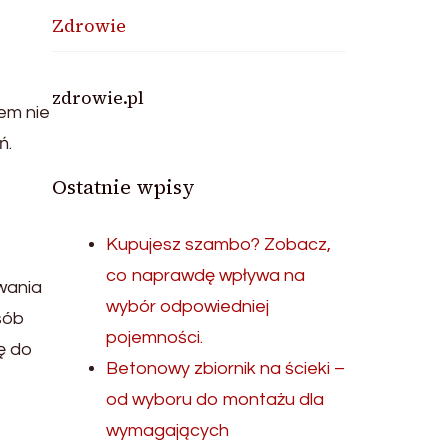
Zdrowie
zdrowie.pl
tem nie
ń.
Ostatnie wpisy
Kupujesz szambo? Zobacz,
co naprawdę wpływa na
wania
wybór odpowiedniej
sób
pojemności.
ę do
Betonowy zbiornik na ścieki –
od wyboru do montażu dla
wymagających