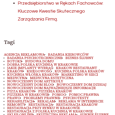
Przedsiębiorstwo w Rękach Fachowców:
Kluczowe Kwestie Skutecznego
Zarządzania Firmą.
Tagi
AGENCJA REKLAMOWA
BADANIA KIEROWCÓW
BADANIA PSYCHOTECHNICZNE
BIZNES ŚLUBNY
BOTOKS
BUDOWA DOMU
DOBRA POLSKA KUCHNIA W KRAKOWIE
JAKIE IMPLANTY WYBRAĆ
KRAKOW RESTAURANT
KRAKÓW
KSIĘGOWOŚĆ
KUCHNIA POLSKA KRAKÓW
KUCHNIA WŁOSKA KRAKÓW
MARKETING W SIECI
MEDYCYNA
MEDYCYNA ESTETYCZNA
NOWOCZESNY DOM ARTYKUŁY
NOWOCZESNY DOM BLOG
NOWOCZESNY DOM DZISIAJ
NOWOCZESNY DOM NAJWAŻNIEJSZE INFORMACJE
PIZZA KRAKÓW
PIZZERIA KRAKÓW
PIZZERIA W KRAKOWIE
POMOC
POMOC PRAWNA
PRAWO
PROBLEMY PRAWNE
PSYCHOTESTY
REHABILITACJA
REKALAM
REKLAMA W INTERNECIE
REMONTY
RESTAURACJA
RESTAURACJA KRAKÓW
RESTAURACJA PRZY RYNKU W KRAKOWIE
RESTAURACJA Z POLSKĄ KUCHNIĄ W KRAKOWIE
SKLEP ONLINE
SKUTECZNA REKLAMA
SUKNIE ŚLUBNE