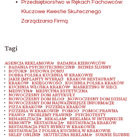
Przedsiębiorstwo w Rękach Fachowców:
Kluczowe Kwestie Skutecznego
Zarządzania Firmą.
Tagi
AGENCJA REKLAMOWA
BADANIA KIEROWCÓW
BADANIA PSYCHOTECHNICZNE
BIZNES ŚLUBNY
BOTOKS
BUDOWA DOMU
DOBRA POLSKA KUCHNIA W KRAKOWIE
JAKIE IMPLANTY WYBRAĆ
KRAKOW RESTAURANT
KRAKÓW
KSIĘGOWOŚĆ
KUCHNIA POLSKA KRAKÓW
KUCHNIA WŁOSKA KRAKÓW
MARKETING W SIECI
MEDYCYNA
MEDYCYNA ESTETYCZNA
NOWOCZESNY DOM ARTYKUŁY
NOWOCZESNY DOM BLOG
NOWOCZESNY DOM DZISIAJ
NOWOCZESNY DOM NAJWAŻNIEJSZE INFORMACJE
PIZZA KRAKÓW
PIZZERIA KRAKÓW
PIZZERIA W KRAKOWIE
POMOC
POMOC PRAWNA
PRAWO
PROBLEMY PRAWNE
PSYCHOTESTY
REHABILITACJA
REKALAM
REKLAMA W INTERNECIE
REMONTY
RESTAURACJA
RESTAURACJA KRAKÓW
RESTAURACJA PRZY RYNKU W KRAKOWIE
RESTAURACJA Z POLSKĄ KUCHNIĄ W KRAKOWIE
SKLEP ONLINE
SKUTECZNA REKLAMA
SUKNIE ŚLUBNE