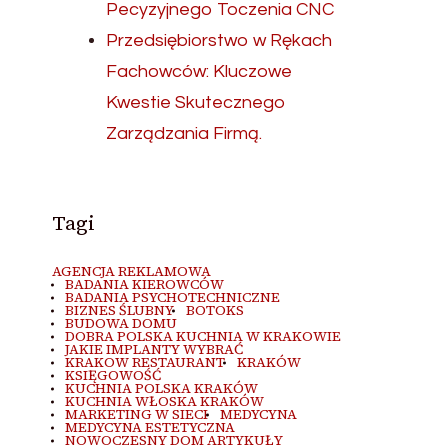
Pecyzyjnego Toczenia CNC
Przedsiębiorstwo w Rękach
Fachowców: Kluczowe
Kwestie Skutecznego
Zarządzania Firmą.
Tagi
AGENCJA REKLAMOWA
BADANIA KIEROWCÓW
BADANIA PSYCHOTECHNICZNE
BIZNES ŚLUBNY
BOTOKS
BUDOWA DOMU
DOBRA POLSKA KUCHNIA W KRAKOWIE
JAKIE IMPLANTY WYBRAĆ
KRAKOW RESTAURANT
KRAKÓW
KSIĘGOWOŚĆ
KUCHNIA POLSKA KRAKÓW
KUCHNIA WŁOSKA KRAKÓW
MARKETING W SIECI
MEDYCYNA
MEDYCYNA ESTETYCZNA
NOWOCZESNY DOM ARTYKUŁY