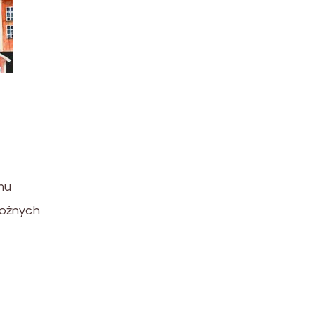
mu
rożnych