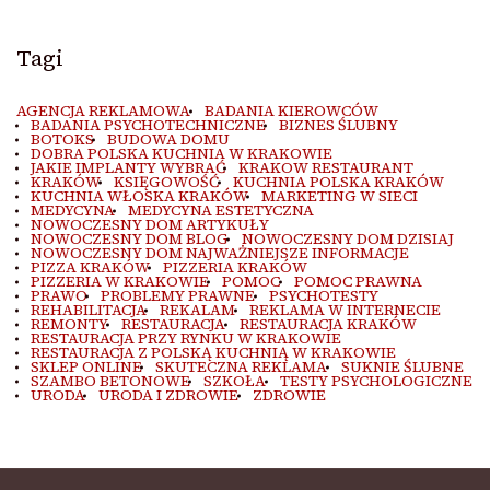
Tagi
AGENCJA REKLAMOWA
BADANIA KIEROWCÓW
BADANIA PSYCHOTECHNICZNE
BIZNES ŚLUBNY
BOTOKS
BUDOWA DOMU
DOBRA POLSKA KUCHNIA W KRAKOWIE
JAKIE IMPLANTY WYBRAĆ
KRAKOW RESTAURANT
KRAKÓW
KSIĘGOWOŚĆ
KUCHNIA POLSKA KRAKÓW
KUCHNIA WŁOSKA KRAKÓW
MARKETING W SIECI
MEDYCYNA
MEDYCYNA ESTETYCZNA
NOWOCZESNY DOM ARTYKUŁY
NOWOCZESNY DOM BLOG
NOWOCZESNY DOM DZISIAJ
NOWOCZESNY DOM NAJWAŻNIEJSZE INFORMACJE
PIZZA KRAKÓW
PIZZERIA KRAKÓW
PIZZERIA W KRAKOWIE
POMOC
POMOC PRAWNA
PRAWO
PROBLEMY PRAWNE
PSYCHOTESTY
REHABILITACJA
REKALAM
REKLAMA W INTERNECIE
REMONTY
RESTAURACJA
RESTAURACJA KRAKÓW
RESTAURACJA PRZY RYNKU W KRAKOWIE
RESTAURACJA Z POLSKĄ KUCHNIĄ W KRAKOWIE
SKLEP ONLINE
SKUTECZNA REKLAMA
SUKNIE ŚLUBNE
SZAMBO BETONOWE
SZKOŁA
TESTY PSYCHOLOGICZNE
URODA
URODA I ZDROWIE
ZDROWIE