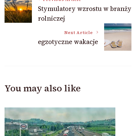
Post
Stymulatory wzrostu w branży
rolniczej
Navigation
Next Article
egzotyczne wakacje
You may also like